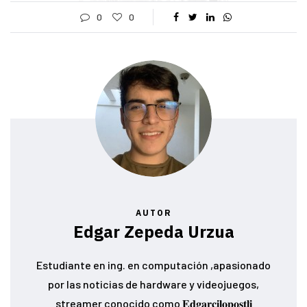
0
0
AUTOR
Edgar Zepeda Urzua
Estudiante en ing. en computación ,apasionado
por las noticias de hardware y videojuegos,
streamer conocido como 𝐄𝐝𝐠𝐚𝐫𝐜𝐢𝐥𝐨𝐩𝐨𝐬𝐭𝐥𝐢