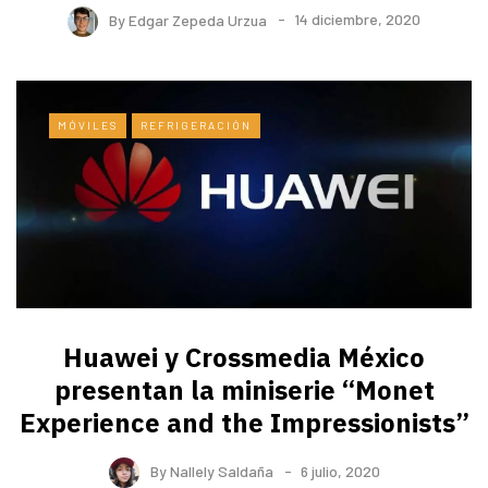
By
Edgar Zepeda Urzua
14 diciembre, 2020
MÓVILES
REFRIGERACIÓN
Huawei y Crossmedia México
presentan la miniserie “Monet
Experience and the Impressionists”
By
Nallely Saldaña
6 julio, 2020