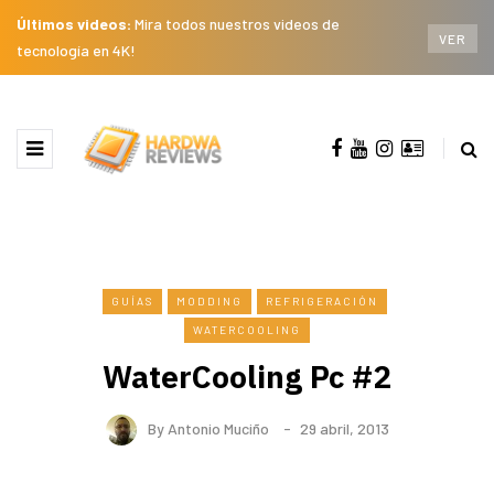
Últimos videos:
Mira todos nuestros videos de
VER
tecnología en 4K!
GUÍAS
MODDING
REFRIGERACIÓN
WATERCOOLING
WaterCooling Pc #2
By
Antonio Muciño
29 abril, 2013