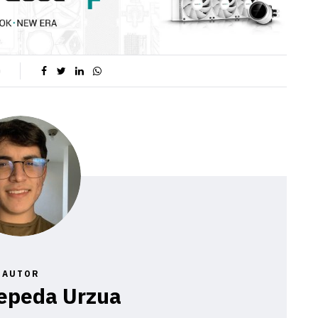
0
AUTOR
epeda Urzua