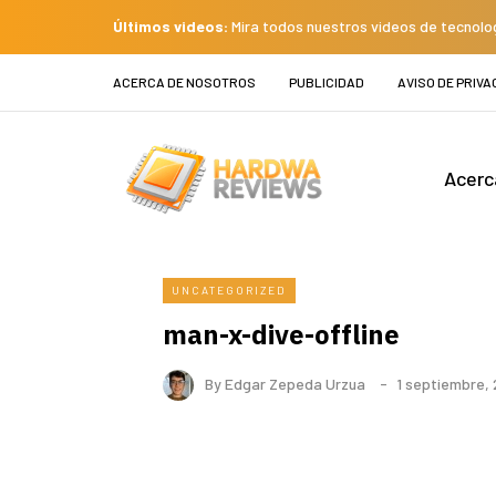
Últimos videos:
Mira todos nuestros videos de tecnolo
ACERCA DE NOSOTROS
PUBLICIDAD
AVISO DE PRIVA
Acerc
UNCATEGORIZED
man-x-dive-offline
By
Edgar Zepeda Urzua
1 septiembre,