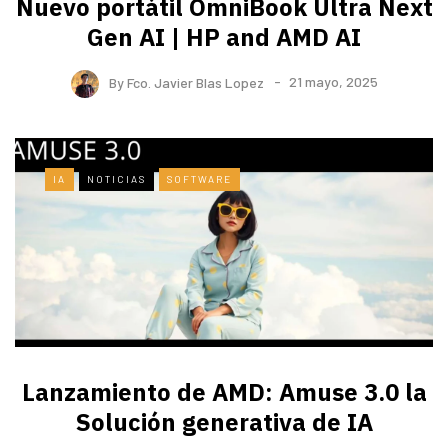
Nuevo portátil OmniBook Ultra ​Next
Gen AI | HP and AMD AI
By
Fco. Javier Blas Lopez
21 mayo, 2025
IA
NOTICIAS
SOFTWARE
Lanzamiento de AMD: Amuse 3.0 la
Solución generativa de IA