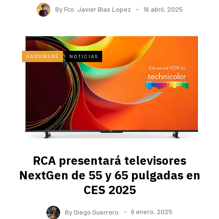
By
Fco. Javier Blas Lopez
16 abril, 2025
HARDWARE
NOTICIAS
RCA presentará televisores
NextGen de 55 y 65 pulgadas en
CES 2025
By
Diego Guerrero
6 enero, 2025