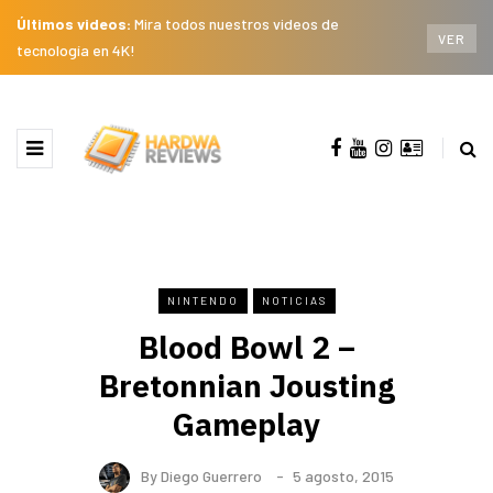
Últimos videos:
Mira todos nuestros videos de
VER
tecnología en 4K!
NINTENDO
NOTICIAS
Blood Bowl 2 –
Bretonnian Jousting
Gameplay
By
Diego Guerrero
5 agosto, 2015