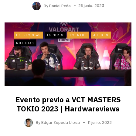
By
Daniel Peña
26 junio, 2023
ENTREVISTAS
ESPORTS
EVENTOS
JUEGOS
NOTICIAS
Evento previo a VCT MASTERS
TOKIO 2023 | Hardwareviews
By
Edgar Zepeda Urzua
11 junio, 2023