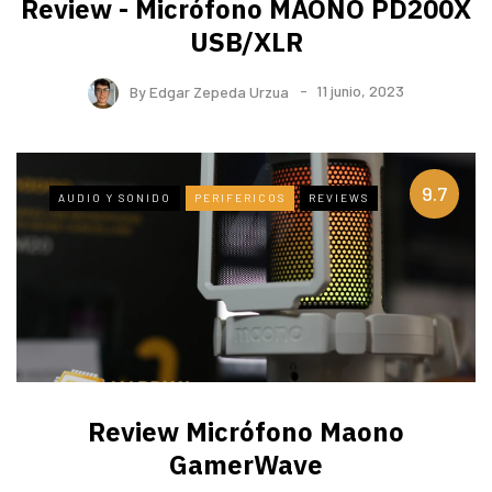
Review - Micrófono MAONO PD200X
USB/XLR
By
Edgar Zepeda Urzua
11 junio, 2023
9.7
AUDIO Y SONIDO
PERIFERICOS
REVIEWS
Review Micrófono Maono
GamerWave