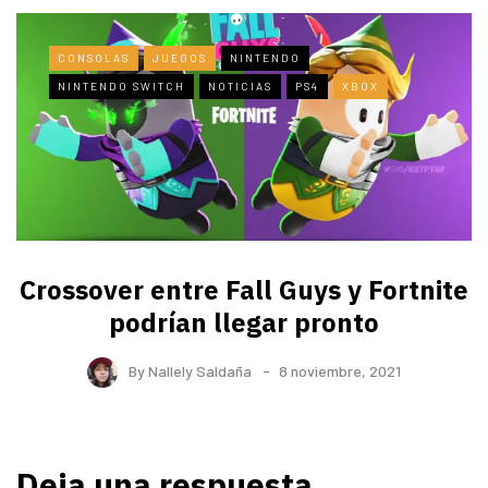
CONSOLAS
JUEGOS
NINTENDO
NINTENDO SWITCH
NOTICIAS
PS4
XBOX
Crossover entre Fall Guys y Fortnite
podrían llegar pronto
By
Nallely Saldaña
8 noviembre, 2021
Deja una respuesta