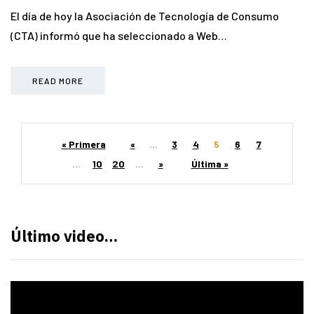
El día de hoy la Asociación de Tecnología de Consumo
(CTA) informó que ha seleccionado a Web…
READ MORE
« Primera
«
...
3
4
5
6
7
...
10
20
...
»
Última »
Último video…