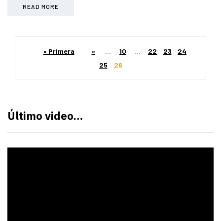
READ MORE
« Primera
«
...
10
...
22
23
24
25
26
Último video…