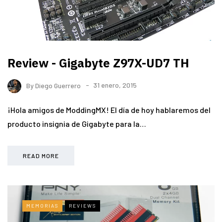
Review - Gigabyte Z97X-UD7 TH
By
Diego Guerrero
31 enero, 2015
¡Hola amigos de ModdingMX! El día de hoy hablaremos del
producto insignia de Gigabyte para la…
READ MORE
MEMORIAS
REVIEWS