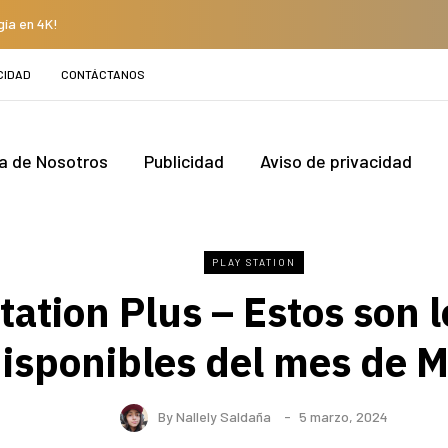
gía en 4K!
CIDAD
CONTÁCTANOS
a de Nosotros
Publicidad
Aviso de privacidad
PLAY STATION
tation Plus – Estos son 
isponibles del mes de 
By
Nallely Saldaña
5 marzo, 2024