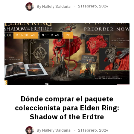
By
Nallely Saldaña
21 febrero, 2024
CONSOLAS
NOTICIAS
PC
Dónde comprar el paquete
coleccionista para Elden Ring:
Shadow of the Erdtre
By
Nallely Saldaña
21 febrero, 2024