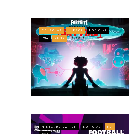
CONSOLAS
JUEGOS
NOTICIAS
PS4
XBOX
NINTENDO SWITCH
NOTICIAS
PC