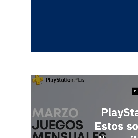
P
PlaySta
Estos so