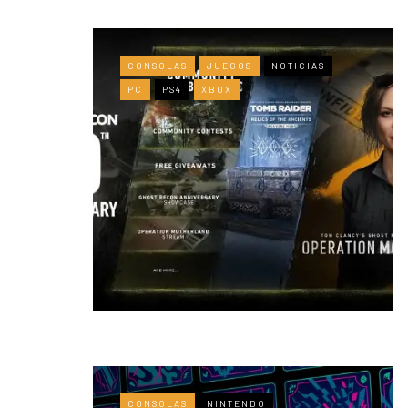
CONSOLAS
JUEGOS
NOTICIAS
PC
PS4
XBOX
CONSOLAS
NINTENDO