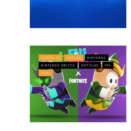
CONSOLAS
JUEGOS
NINTENDO
NINTENDO SWITCH
NOTICIAS
PS4
XBOX