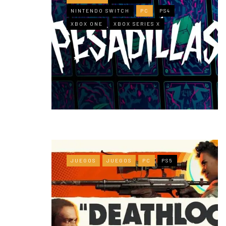
NINTENDO SWITCH
PC
PS4
XBOX ONE
XBOX SERIES X
JUEGOS
JUEGOS
PC
PS5