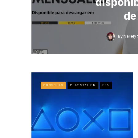
disponi
de
By
Nallely
CONSOLAS
PLAY STATION
PS5