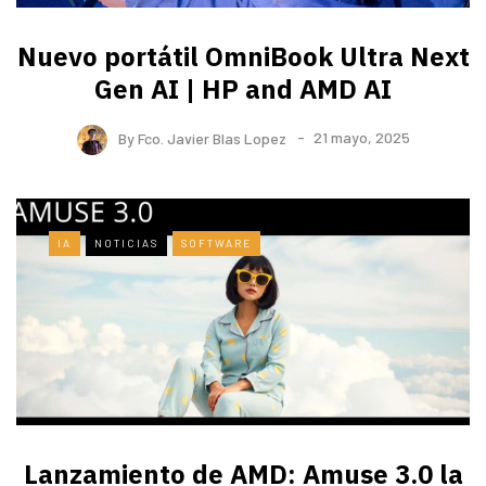
Nuevo portátil OmniBook Ultra ​Next
Gen AI | HP and AMD AI
By
Fco. Javier Blas Lopez
21 mayo, 2025
IA
NOTICIAS
SOFTWARE
Lanzamiento de AMD: Amuse 3.0 la