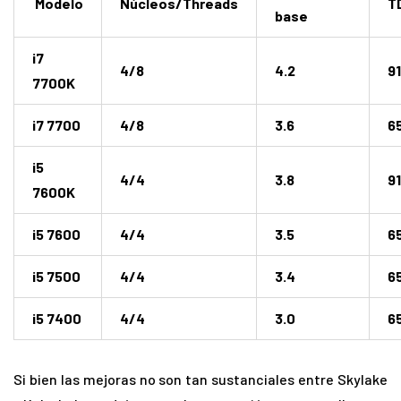
Modelo
Núcleos/Threads
T
base
i7
4/8
4.2
9
7700K
i7 7700
4/8
3.6
6
i5
4/4
3.8
9
7600K
i5 7600
4/4
3.5
6
i5 7500
4/4
3.4
6
i5 7400
4/4
3.0
6
Si bien las mejoras no son tan sustanciales entre Skylake