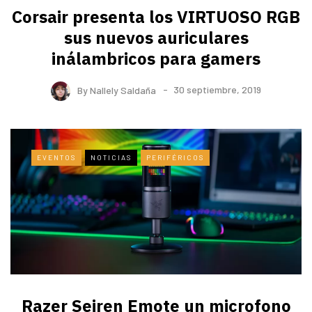
Corsair presenta los VIRTUOSO RGB
sus nuevos auriculares
inálambricos para gamers
By
Nallely Saldaña
30 septiembre, 2019
EVENTOS
NOTICIAS
PERIFÉRICOS
Razer Seiren Emote un microfono