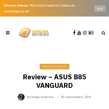
Últimos videos:
Mira todos nuestros videos de
VER
tecnología en 4K!
TARJETAS MADRE
Review – ASUS B85
VANGUARD
By
Diego Guerrero
30 septiembre, 2014