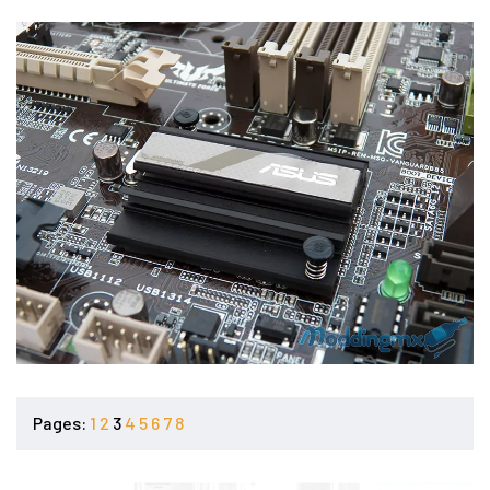
Pages:
1
2
3
4
5
6
7
8