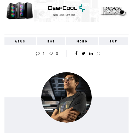
ASUS
B85
MOBO
TUF
1
0