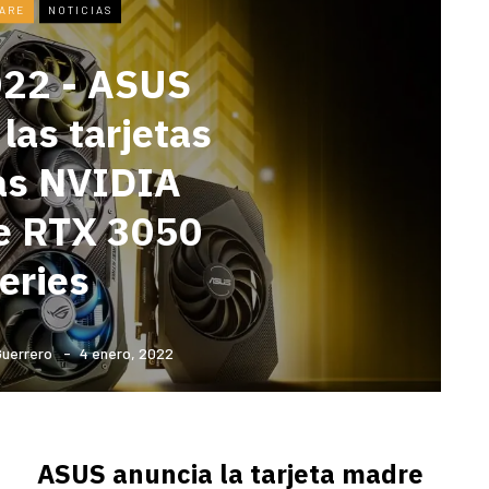
ARE
NOTICIAS
22 - ASUS
las tarjetas
cas NVIDIA
e RTX 3050
eries
Guerrero
4 enero, 2022
ASUS anuncia la tarjeta madre