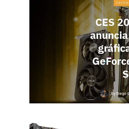
HARDW
CES 20
anuncia 
gráfi
GeForc
S
By
Diego 