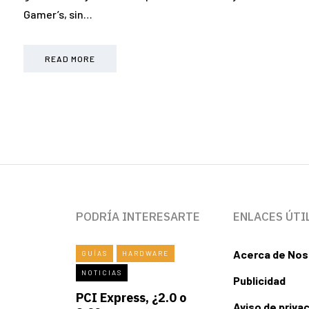
Gamer’s, sin…
READ MORE
PODRÍA INTERESARTE
ENLACES ÚTI
Acerca de Nos
GUÍAS
HARDWARE
NOTICIAS
Publicidad
PCI Express, ¿2.0 o
Aviso de priva