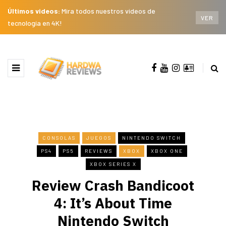
Últimos videos:
Mira todos nuestros videos de
VER
tecnología en 4K!
CONSOLAS
JUEGOS
NINTENDO SWITCH
PS4
PS5
REVIEWS
XBOX
XBOX ONE
XBOX SERIES X
Review Crash Bandicoot
4: It’s About Time
Nintendo Switch