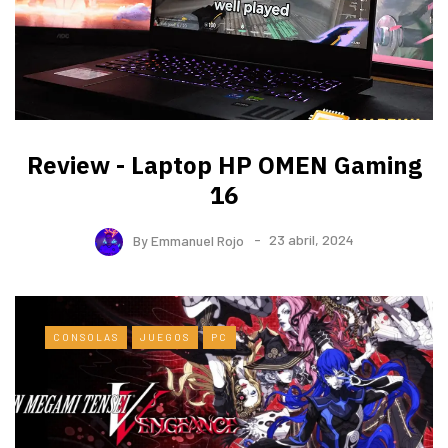
Review - Laptop HP OMEN Gaming
16
By
Emmanuel Rojo
23 abril, 2024
CONSOLAS
JUEGOS
PC