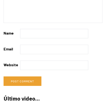
Name
Email
Website
Último video…