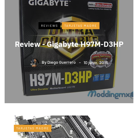
REVIEWS
TARJETAS MADRE
Review - Gigabyte H97M-D3HP
By
Diego Guerrero
10 junio, 2015
TARJETAS MADRE