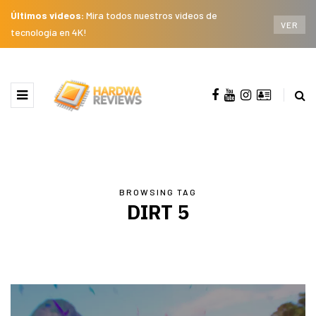
Últimos videos:
Mira todos nuestros videos de
VER
tecnología en 4K!
BROWSING TAG
DIRT 5