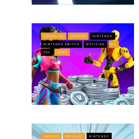
CONSOLAS
JUEGOS
NINTENDO
NINTENDO SWITCH
NOTICIAS
PC
PS4
XBOX
JUEGOS
MÓVILES
NINTENDO