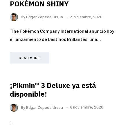
POKÉMON SHINY
By
Edgar Zepeda Urzua
3 diciembre, 2020
The Pokémon Company International anunció hoy
el lanzamiento de Destinos Brillantes, una…
READ MORE
¡Pikmin™ 3 Deluxe ya está
disponible!
By
Edgar Zepeda Urzua
6 noviembre, 2020
…