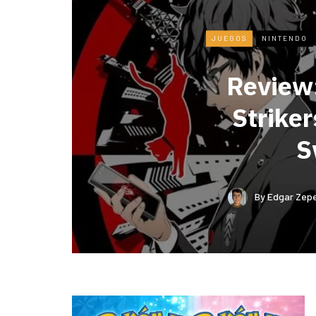
JUEGOS
NINTENDO
Review
Strike
S
By
Edgar Zep