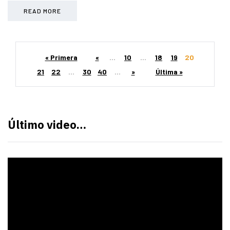
READ MORE
« Primera
«
...
10
...
18
19
20
21
22
...
30
40
...
»
Última »
Último video…