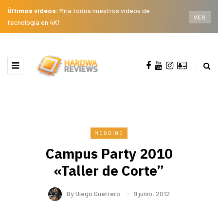
Últimos videos:
Mira todos nuestros videos de
VER
tecnología en 4K!
MODDING
Campus Party 2010
«Taller de Corte”
By
Diego Guerrero
9 junio, 2012