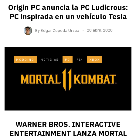
Origin PC anuncia la PC Ludicrous:
PC inspirada en un vehículo Tesla
By
Edgar Zepeda Urzua
28 abril, 2020
MODDING
NOTICIAS
PC
PS4
XBOX
WARNER BROS. INTERACTIVE
ENTERTAINMENT LANZA MORTAL