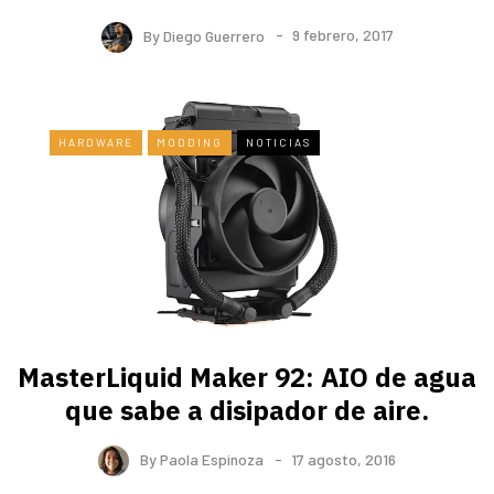
By
Diego Guerrero
9 febrero, 2017
HARDWARE
MODDING
NOTICIAS
MasterLiquid Maker 92: AIO de agua
que sabe a disipador de aire.
By
Paola Espinoza
17 agosto, 2016