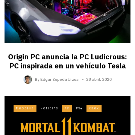
Origin PC anuncia la PC Ludicrous:
PC inspirada en un vehículo Tesla
By
Edgar Zepeda Urzua
28 abril, 2020
MODDING
NOTICIAS
PC
PS4
XBOX