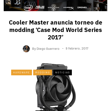
Cooler Master anuncia torneo de
modding ‘Case Mod World Series
2017’
By
Diego Guerrero
9 febrero, 2017
HARDWARE
MODDING
NOTICIAS