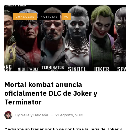
CONSOLAS
NOTICIAS
PC
Mortal kombat anuncia
oficialmente DLC de Joker y
Terminator
By
Nallely Saldaña
21 agosto, 2019
Mediante un trailer por fin se confirma la llega de Joker y