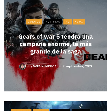
JUEGOS
NOTICIAS
PC
XBOX
Gears of war 5 tendrá una
campaña enorme, la más
grande de la saga
By
Nallely Saldaña
2 septiembre, 2019