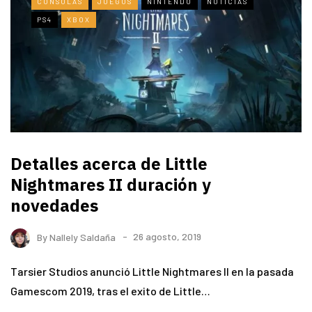
CONSOLAS
JUEGOS
NINTENDO
NOTICIAS
PS4
XBOX
Detalles acerca de Little
Nightmares II duración y
novedades
By
Nallely Saldaña
26 agosto, 2019
Tarsier Studios anunció Little Nightmares II en la pasada
Gamescom 2019, tras el exito de Little…