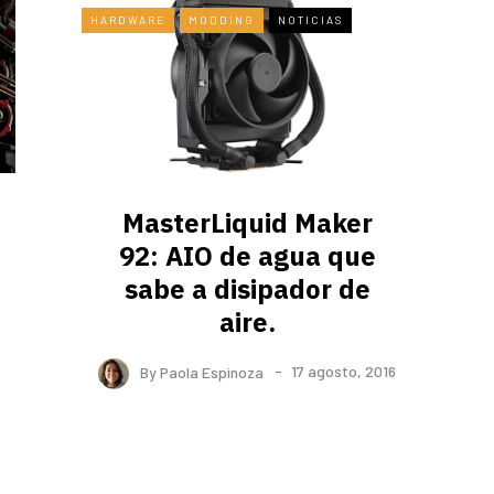
HARDWARE
MODDING
NOTICIAS
MasterLiquid Maker
92: AIO de agua que
sabe a disipador de
aire.
By
Paola Espinoza
17 agosto, 2016