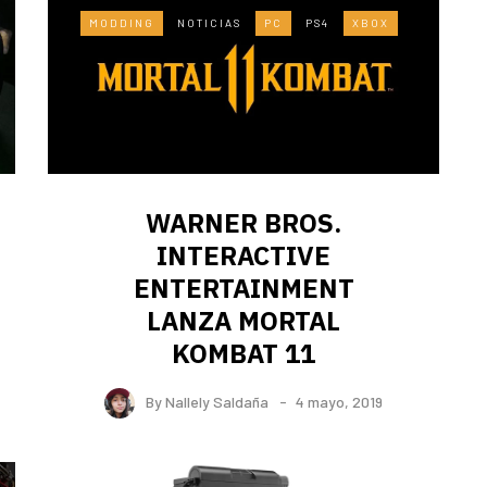
MODDING
NOTICIAS
PC
PS4
XBOX
WARNER BROS.
INTERACTIVE
ENTERTAINMENT
LANZA MORTAL
KOMBAT 11
By
Nallely Saldaña
4 mayo, 2019