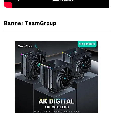
Banner TeamGroup