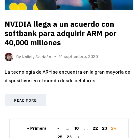
NVIDIA llega a un acuerdo con
softbank para adquirir ARM por
40,000 millones
By
Nallely Saldaña
14 septiembre, 2020
La tecnología de ARM se encuentra en la gran mayoría de
dispositivos en el mundo desde celulares…
READ MORE
« Primera
«
...
10
...
22
23
24
25
26
»