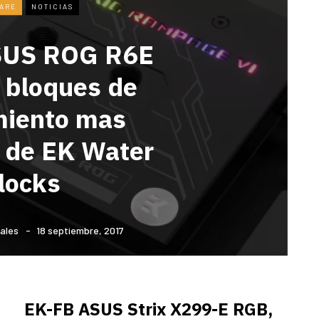
ARE
NOTICIAS
SUS ROG R6E
 bloques de
miento mas
s de EK Water
locks
ales
18 septiembre, 2017
EK-FB ASUS Strix X299-E RGB,