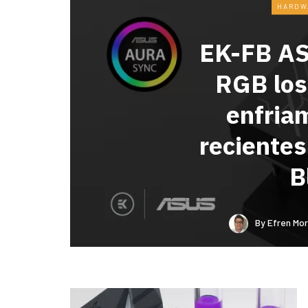
HARDW
EK-FB A
RGB los
enfria
reciente
B
By
Efren Mor