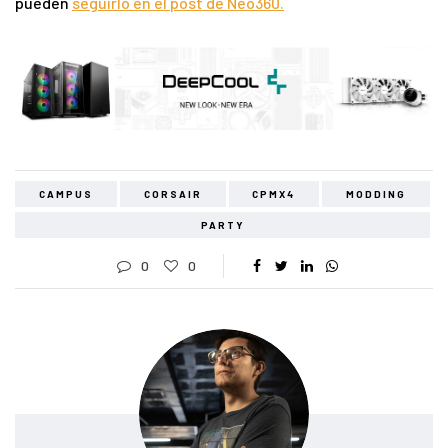
pueden
seguirlo en el post de Neo360.
CAMPUS
CORSAIR
CPMX4
MODDING
PARTY
0
0