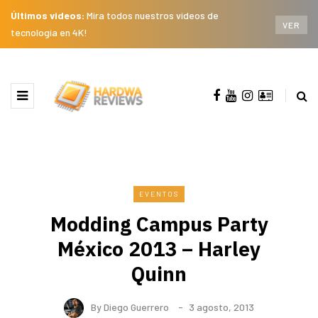
Últimos videos:
Mira todos nuestros videos de
VER
tecnología en 4K!
EVENTOS
Modding Campus Party
México 2013 – Harley
Quinn
By
Diego Guerrero
3 agosto, 2013