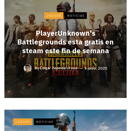
JUEGOS
NOTICIAS
PlayerUnknown's
Battlegrounds esta gratis en
steam este fin de semana
By
Edgar Zepeda Urzua
5 junio, 2020
JUEGOS
NOTICIAS