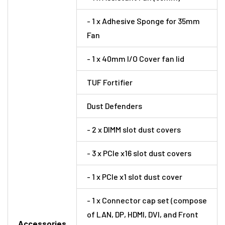
- 1 x Adhesive Sponge for 35mm
Fan
- 1 x 40mm I/O Cover fan lid
TUF Fortifier
Dust Defenders
- 2 x DIMM slot dust covers
- 3 x PCIe x16 slot dust covers
- 1 x PCIe x1 slot dust cover
- 1 x Connector cap set (compose
of LAN, DP, HDMI, DVI, and Front
Accessories