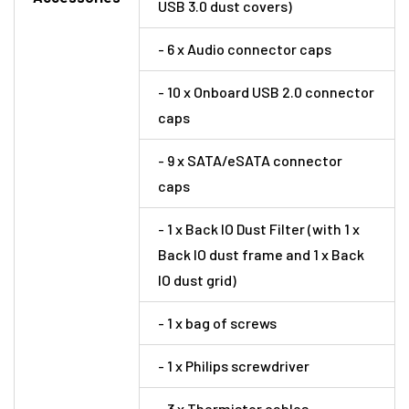
USB 3.0 dust covers)
- 6 x Audio connector caps
- 10 x Onboard USB 2.0 connector
caps
- 9 x SATA/eSATA connector
caps
- 1 x Back IO Dust Filter (with 1 x
Back IO dust frame and 1 x Back
IO dust grid)
- 1 x bag of screws
- 1 x Philips screwdriver
- 3 x Thermistor cables