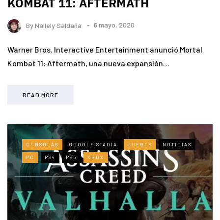
KOMBAT 11: AFTERMATH
By
Nallely Saldaña
6 mayo, 2020
Warner Bros. Interactive Entertainment anunció Mortal
Kombat 11: Aftermath, una nueva expansión…
READ MORE
CONSOLAS
GOOGLE STADIA
JUEGOS
NOTICIAS
PC
PS4
PS5
XBOX