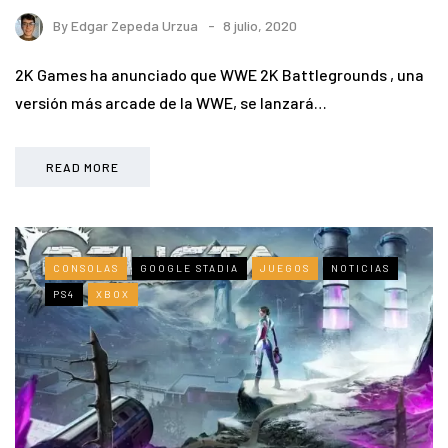
By
Edgar Zepeda Urzua
8 julio, 2020
2K Games ha anunciado que WWE 2K Battlegrounds , una
versión más arcade de la WWE, se lanzará…
READ MORE
CONSOLAS
GOOGLE STADIA
JUEGOS
NOTICIAS
PS4
XBOX