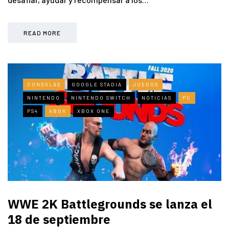
READ MORE
CONSOLAS
GOOGLE STADIA
JUEGOS
NINTENDO
NINTENDO SWITCH
NOTICIAS
PC
PS4
XBOX
XBOX ONE
WWE 2K Battlegrounds se lanza el
18 de septiembre