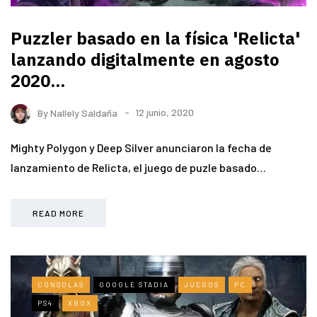
Puzzler basado en la física 'Relicta'
lanzando digitalmente en agosto
2020...
By
Nallely Saldaña
12 junio, 2020
Mighty Polygon y Deep Silver anunciaron la fecha de
lanzamiento de Relicta, el juego de puzle basado…
READ MORE
CONSOLAS
GOOGLE STADIA
JUEGOS
PC
PS4
XBOX