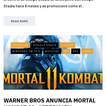
Stadia hace 6 meses y se promocionó como el…
READ MORE
CONSOLAS
GOOGLE STADIA
JUEGOS
NINTENDO SWITCH
NOTICIAS
PC
PS4
XBOX
WARNER BROS ANUNCIA MORTAL