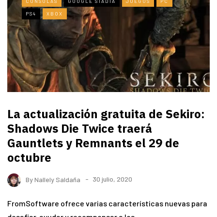
CONSOLAS
GOOGLE STADIA
JUEGOS
PC
PS4
XBOX
La actualización gratuita de Sekiro:
Shadows Die Twice traerá
Gauntlets y Remnants el 29 de
octubre
By
Nallely Saldaña
30 julio, 2020
FromSoftware ofrece varias características nuevas para
desafiar, ayudar y recompensar a los…