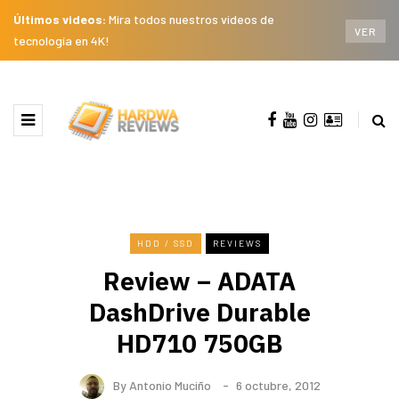
Últimos videos:
Mira todos nuestros videos de
VER
tecnología en 4K!
HDD / SSD
REVIEWS
Review – ADATA
DashDrive Durable
HD710 750GB
By
Antonio Muciño
6 octubre, 2012