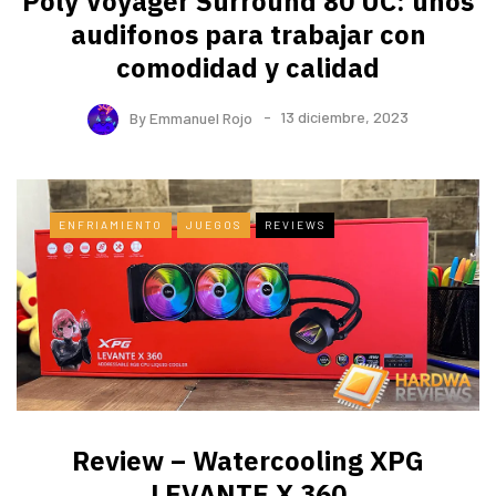
Poly Voyager Surround 80 UC: unos
audifonos para trabajar con
comodidad y calidad
By
Emmanuel Rojo
13 diciembre, 2023
ENFRIAMIENTO
JUEGOS
REVIEWS
Review – Watercooling XPG
LEVANTE X 360