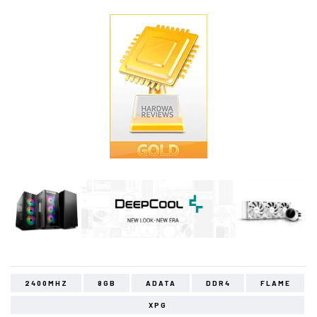
2400MHZ
8GB
ADATA
DDR4
FLAME
XPG