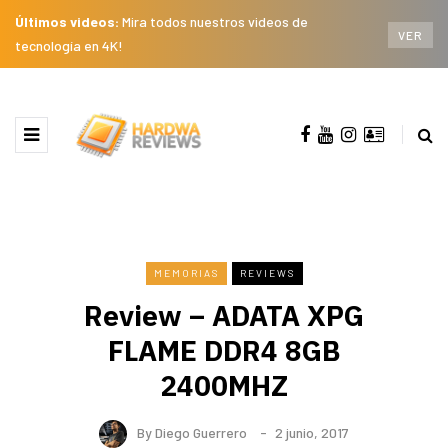
Últimos videos:
Mira todos nuestros videos de
VER
tecnología en 4K!
MEMORIAS
REVIEWS
Review – ADATA XPG
FLAME DDR4 8GB
2400MHZ
By
Diego Guerrero
2 junio, 2017