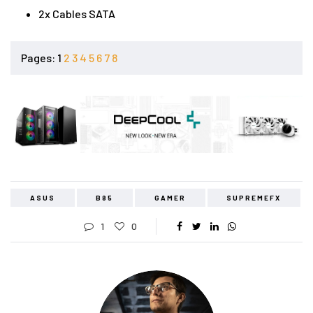
2x Cables SATA
Pages:
1
2
3
4
5
6
7
8
ASUS
B85
GAMER
SUPREMEFX
1
0