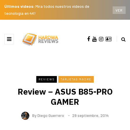
Últimos videos:
Mira todos nuestros videos de
VER
tecnología en 4K!
REVIEWS
TARJETAS MADRE
Review – ASUS B85-PRO
GAMER
By
Diego Guerrero
29 septiembre, 2014