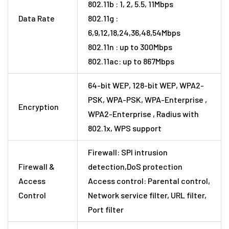
802.11b : 1, 2, 5.5, 11Mbps
Data Rate
802.11g :
6,9,12,18,24,36,48,54Mbps
802.11n : up to 300Mbps
802.11ac: up to 867Mbps
64-bit WEP, 128-bit WEP, WPA2-
PSK, WPA-PSK, WPA-Enterprise ,
Encryption
WPA2-Enterprise , Radius with
802.1x, WPS support
Firewall: SPI intrusion
Firewall &
detection,DoS protection
Access
Access control: Parental control,
Control
Network service filter, URL filter,
Port filter