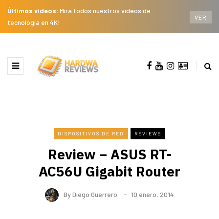
Últimos videos:
Mira todos nuestros videos de
VER
tecnología en 4K!
DISPOSITIVOS DE RED
REVIEWS
Review – ASUS RT-
AC56U Gigabit Router
By
Diego Guerrero
10 enero, 2014