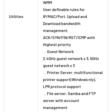
WMM
User definable rules for
Utilities
IP/MAC/Port. Upload and
Download bandwidth
management.
ACK/SYN/FIN/RST/ICMP with
Highest priority
．Guest Network
2.4GHz guest network x 3, 5GHz
guest network x 3
．Printer Server: multifunctional
printer support(Windows nly),
LPR protocol support
．File server: Samba and FTP
server with account
management