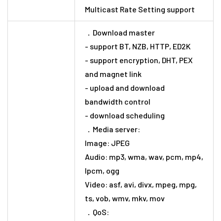
Multicast Rate Setting support
．Download master
- support BT, NZB, HTTP, ED2K
- support encryption, DHT, PEX
and magnet link
- upload and download
bandwidth control
- download scheduling
．Media server:
Image: JPEG
Audio: mp3, wma, wav, pcm, mp4,
lpcm, ogg
Video: asf, avi, divx, mpeg, mpg,
ts, vob, wmv, mkv, mov
．QoS: