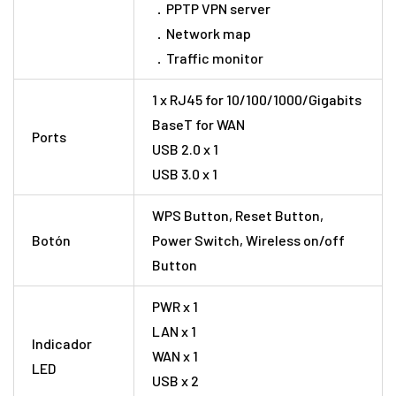
．PPTP VPN server
．Network map
．Traffic monitor
1 x RJ45 for 10/100/1000/Gigabits
BaseT for WAN
Ports
USB 2.0 x 1
USB 3.0 x 1
WPS Button, Reset Button,
Botón
Power Switch, Wireless on/off
Button
PWR x 1
LAN x 1
Indicador
WAN x 1
LED
USB x 2