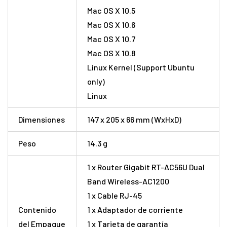
Mac OS X 10.5
Mac OS X 10.6
Mac OS X 10.7
Mac OS X 10.8
Linux Kernel (Support Ubuntu
only)
Linux
Dimensiones
147 x 205 x 66 mm (WxHxD)
Peso
14.3 g
1 x Router Gigabit RT-AC56U Dual
Band Wireless-AC1200
1 x Cable RJ-45
Contenido
1 x Adaptador de corriente
del Empaque
1 x Tarjeta de garantía