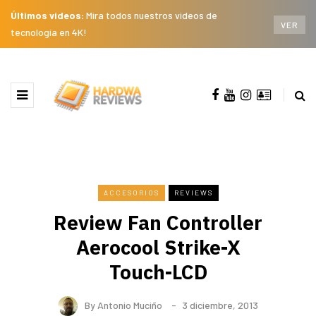
Últimos videos:
Mira todos nuestros videos de
VER
tecnología en 4K!
ACCESORIOS
REVIEWS
Review Fan Controller
Aerocool Strike-X
Touch-LCD
By
Antonio Muciño
3 diciembre, 2013