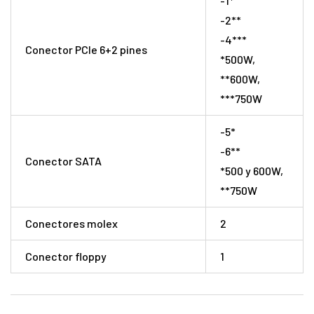
-1*
-2**
-4***
Conector PCIe 6+2 pines
*500W,
**600W,
***750W
-5*
-6**
Conector SATA
*500 y 600W,
**750W
Conectores molex
2
Conector floppy
1