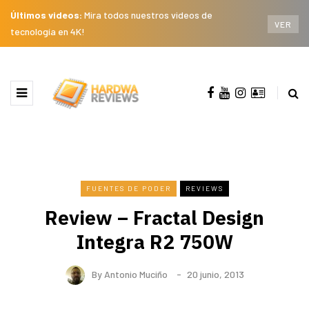
Últimos videos:
Mira todos nuestros videos de
VER
tecnología en 4K!
FUENTES DE PODER
REVIEWS
Review – Fractal Design
Integra R2 750W
By
Antonio Muciño
20 junio, 2013