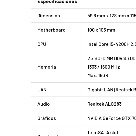
Especificaciones
Dimensión
59.6 mm x 128 mm x 1
Motherboard
100 x 105 mm
CPU
Intel Core i5-4200H 2.
2 x SO-DIMM DDR3L (DD
Memoria
1333 / 1600 MHz
Max. 16GB
LAN
Gigabit LAN (Realtek 
Audio
Realtek ALC283
Gráficos
NVIDIA GeForce GTX 7
1 x mSATA slot