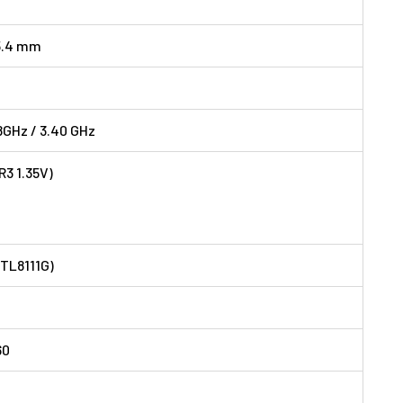
15.4 mm
8GHz / 3.40 GHz
R3 1.35V)
RTL8111G)
60