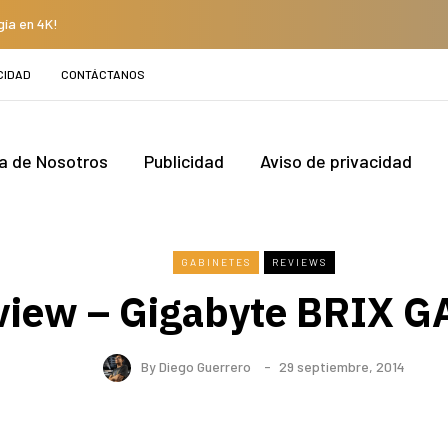
gía en 4K!
CIDAD
CONTÁCTANOS
a de Nosotros
Publicidad
Aviso de privacidad
GABINETES
REVIEWS
view – Gigabyte BRIX 
By
Diego Guerrero
29 septiembre, 2014