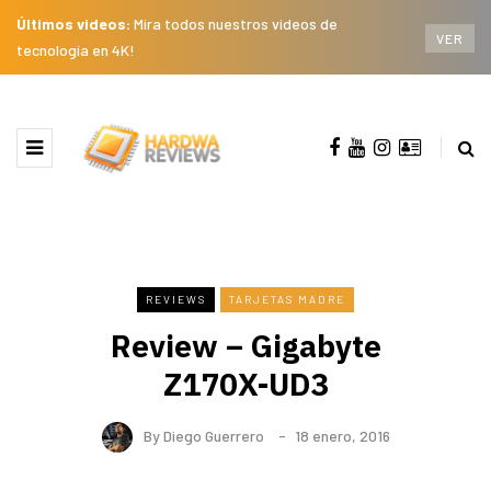
Últimos videos:
Mira todos nuestros videos de
VER
tecnología en 4K!
REVIEWS
TARJETAS MADRE
Review – Gigabyte
Z170X-UD3
By
Diego Guerrero
18 enero, 2016