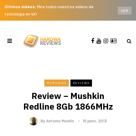
Últimos videos:
Mira todos nuestros videos de
VER
tecnología en 4K!
MEMORIAS
REVIEWS
Review – Mushkin
Redline 8Gb 1866MHz
By
Antonio Muciño
15 junio, 2013