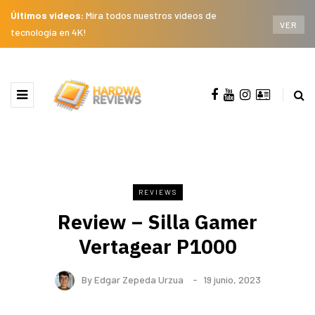
Últimos videos:
Mira todos nuestros videos de
VER
tecnología en 4K!
REVIEWS
Review – Silla Gamer
Vertagear P1000
By
Edgar Zepeda Urzua
19 junio, 2023