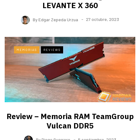
LEVANTE X 360
By
Edgar Zepeda Urzua
27 octubre, 2023
MEMORIAS
REVIEWS
Review – Memoria RAM TeamGroup
Vulcan DDR5
By
Diego Guerrero
5 septiembre, 2023