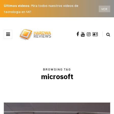
Últimos videos:
Mira todos nuestros videos de
VER
tecnología en 4K!
BROWSING TAG
microsoft