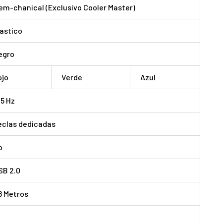
em-chanical (Exclusivo Cooler Master)
lastico
egro
ojo
Verde
Azul
25 Hz
eclas dedicadas
o
SB 2.0
.8 Metros