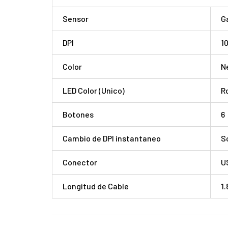
Sensor
G
DPI
1
Color
N
LED Color (Unico)
R
Botones
6
Cambio de DPI instantaneo
S
Conector
U
Longitud de Cable
1