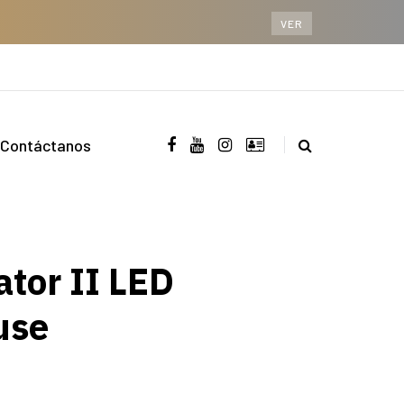
VER
Contáctanos
tor II LED
use