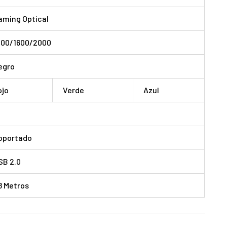
aming Optical
000/1600/2000
egro
ojo
Verde
Azul
oportado
SB 2.0
.8 Metros