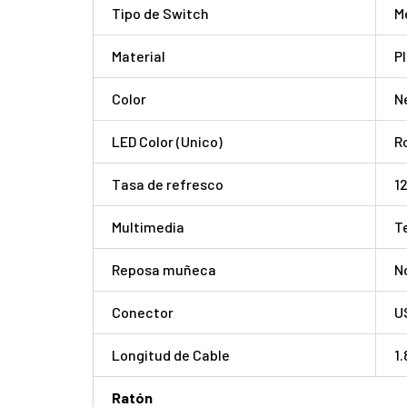
Tipo de Switch
M
Material
P
Color
N
LED Color (Unico)
R
Tasa de refresco
1
Multimedia
T
Reposa muñeca
N
Conector
U
Longitud de Cable
1
Ratón