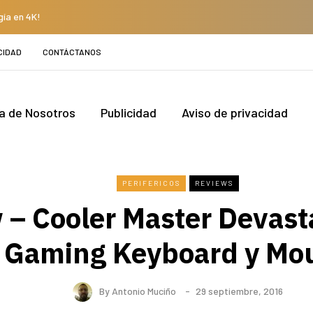
gía en 4K!
CIDAD
CONTÁCTANOS
a de Nosotros
Publicidad
Aviso de privacidad
PERIFERICOS
REVIEWS
 – Cooler Master Devasta
Gaming Keyboard y Mo
By
Antonio Muciño
29 septiembre, 2016